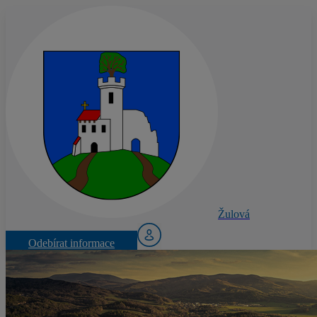
Žulová
Odebírat informace