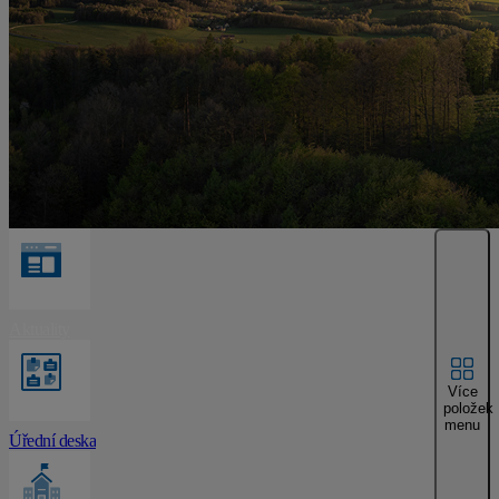
Aktuality
Více
položek
menu
Úřední deska