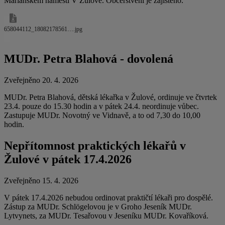
Mariánském náměstí V Žulové. Občerstvení je zajištěno.
658044112_18082178561….jpg
MUDr. Petra Blahová - dovolená
Zveřejněno 20. 4. 2026
MUDr. Petra Blahová, dětská lékařka v Žulové, ordinuje ve čtvrtek
23.4. pouze do 15.30 hodin a v pátek 24.4. neordinuje vůbec.
Zastupuje MUDr. Novotný ve Vidnavě, a to od 7,30 do 10,00
hodin.
Nepřítomnost praktických lékařů v
Žulové v pátek 17.4.2026
Zveřejněno 15. 4. 2026
V pátek 17.4.2026 nebudou ordinovat praktičtí lékaři pro dospělé.
Zástup za MUDr. Schlögelovou je v Groho Jeseník MUDr.
Lytvynets, za MUDr. Tesařovou v Jeseníku MUDr. Kovaříková.