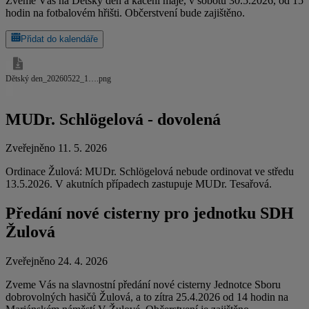
Zveme Vás na Dětský den a kácení máje, v sobotu 30.5.2026, od 15
hodin na fotbalovém hřišti. Občerstvení bude zajištěno.
Přidat do kalendáře
Dětský den_20260522_1….png
MUDr. Schlögelová - dovolená
Zveřejněno 11. 5. 2026
Ordinace Žulová: MUDr. Schlögelová nebude ordinovat ve středu
13.5.2026. V akutních případech zastupuje MUDr. Tesařová.
Předání nové cisterny pro jednotku SDH
Žulová
Zveřejněno 24. 4. 2026
Zveme Vás na slavnostní předání nové cisterny Jednotce Sboru
dobrovolných hasičů Žulová, a to zítra 25.4.2026 od 14 hodin na